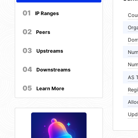
01
IP Ranges
Cou
Orga
02
Peers
Dom
03
Upstreams
Num
Num
04
Downstreams
AS 
05
Learn More
Regi
Allo
Upd