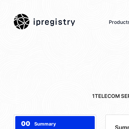
ipregistry
Product
1TELECOM SER
00
Summary
Sum