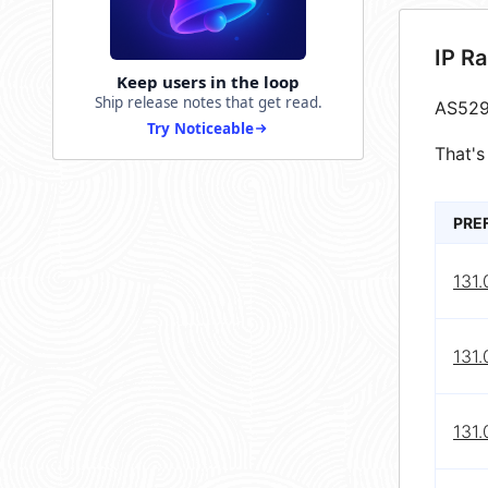
IP R
Keep users in the loop
Ship release notes that get read.
AS529
Try Noticeable
That's
PRE
131.
131.
131.