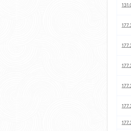
131.
177.
177.
177.
177.
177.
177.