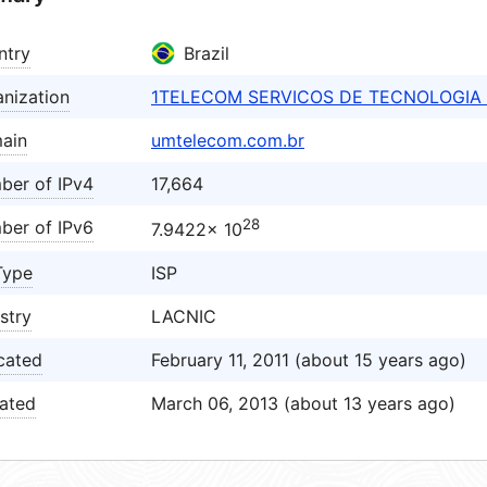
ntry
Brazil
nization
1TELECOM SERVICOS DE TECNOLOGIA 
ain
umtelecom.com.br
ber of IPv4
17,664
28
ber of IPv6
7.9422× 10
Type
ISP
stry
LACNIC
cated
February 11, 2011 (about 15 years ago)
ated
March 06, 2013 (about 13 years ago)