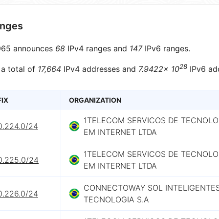
anges
65 announces
68
IPv4 ranges and
147
IPv6 ranges.
28
 a total of
17,664
IPv4 addresses and
7.9422× 10
IPv6 ad
FIX
ORGANIZATION
1TELECOM SERVICOS DE TECNOLO
0.224.0/24
EM INTERNET LTDA
1TELECOM SERVICOS DE TECNOLO
0.225.0/24
EM INTERNET LTDA
CONNECTOWAY SOL INTELIGENTE
0.226.0/24
TECNOLOGIA S.A