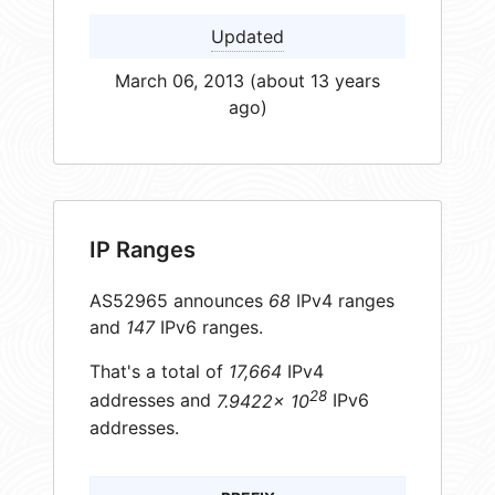
Updated
March 06, 2013 (about 13 years
ago)
IP Ranges
AS52965 announces
68
IPv4 ranges
and
147
IPv6 ranges.
That's a total of
17,664
IPv4
28
addresses and
7.9422× 10
IPv6
addresses.