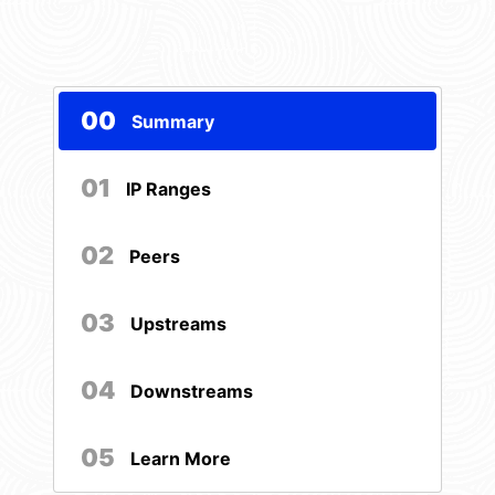
00
Summary
01
IP Ranges
02
Peers
03
Upstreams
04
Downstreams
05
Learn More