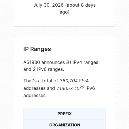
July 30, 2026 (about 8 days
ago)
IP Ranges
AS1930 announces
81
IPv4 ranges
and
2
IPv6 ranges.
That's a total of
360,704
IPv4
29
addresses and
7.1305× 10
IPv6
addresses.
PREFIX
ORGANIZATION