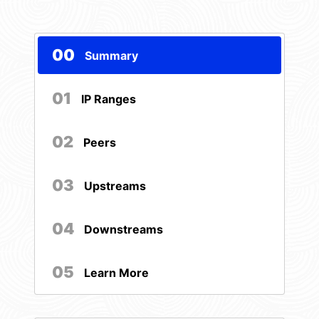
00
Summary
01
IP Ranges
02
Peers
03
Upstreams
04
Downstreams
05
Learn More