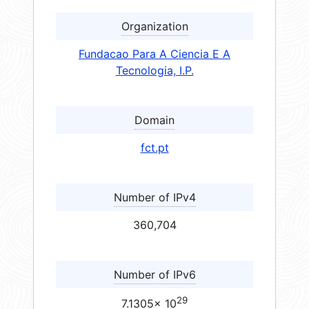
Organization
Fundacao Para A Ciencia E A
Tecnologia, I.P.
Domain
fct.pt
Number of IPv4
360,704
Number of IPv6
29
7.1305× 10