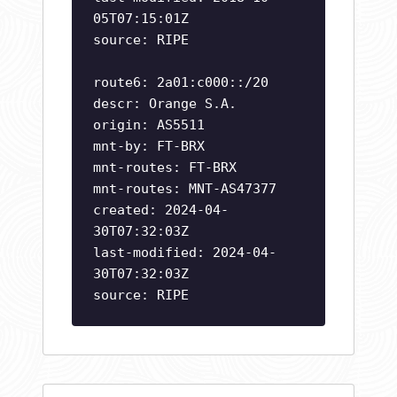
05T07:15:01Z
source: RIPE
route6: 2a01:c000::/20
descr: Orange S.A.
origin: AS5511
mnt-by: FT-BRX
mnt-routes: FT-BRX
mnt-routes: MNT-AS47377
created: 2024-04-
30T07:32:03Z
last-modified: 2024-04-
30T07:32:03Z
source: RIPE