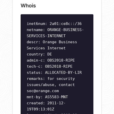
Whois
inet6num: 2a01:ce8c::/36
netname: ORANGE-BUSINESS-
SERVICES-INTERNET
descr: Orange Business
Services Internet
country: DE
admin-c: OBS2018-RIPE
tech-c: OBS2018-RIPE
status: ALLOCATED-BY-LIR
remarks: for security
issues/abuse, contact
soc@orange.com
mnt-by: AS5583-MNT
created: 2011-12-
19T09:13:01Z