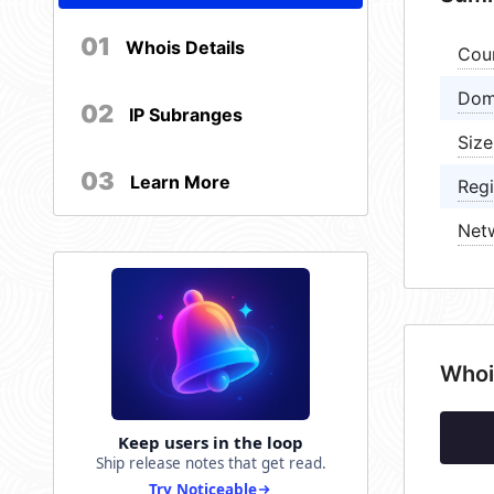
01
Whois Details
Cou
Dom
02
IP Subranges
Size
03
Learn More
Regi
Net
Whoi
Keep users in the loop
Ship release notes that get read.
Try Noticeable