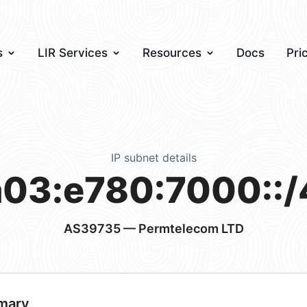
s
LIR Services
Resources
Docs
Pri
IP subnet details
a03:e780:7000::/
AS39735
— Permtelecom LTD
mary