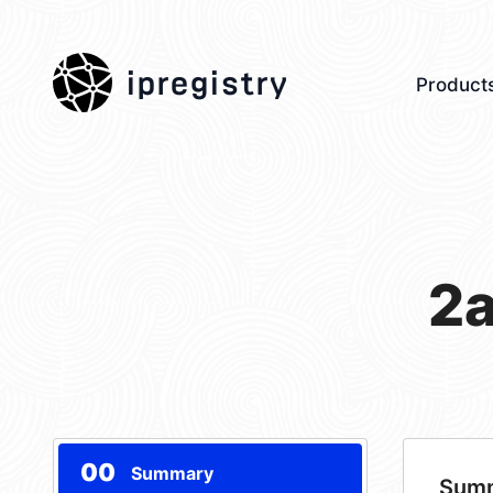
ipregistry
Product
2
00
Summary
Sum