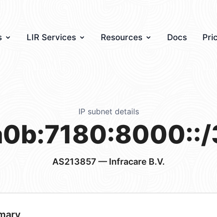
s
LIR Services
Resources
Docs
Pri
IP subnet details
a0b:7180:8000::/
AS213857
— Infracare B.V.
mary