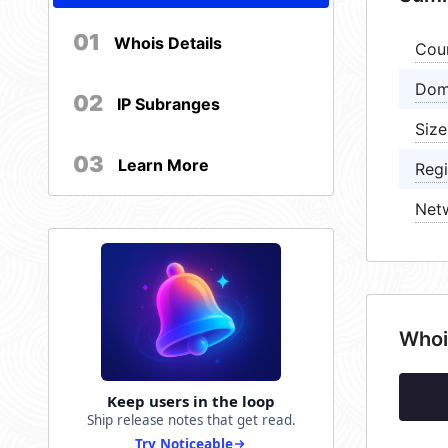
01
Whois Details
Cou
Dom
02
IP Subranges
Size
03
Learn More
Regi
Net
Whoi
Keep users in the loop
Ship release notes that get read.
Try Noticeable