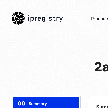
ipregistry
Product
2
00
Summary
Sum