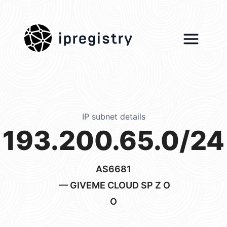
ipregistry
IP subnet details
193.200.65.0/24
AS6681
— GIVEME CLOUD SP Z O
O