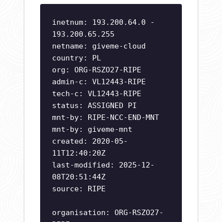
inetnum: 193.200.64.0 -
193.200.65.255
netname: giveme-cloud
country: PL
org: ORG-RSZO27-RIPE
admin-c: VL12443-RIPE
tech-c: VL12443-RIPE
status: ASSIGNED PI
mnt-by: RIPE-NCC-END-MNT
mnt-by: giveme-mnt
created: 2020-05-
11T12:40:20Z
last-modified: 2025-12-
08T20:51:44Z
source: RIPE
organisation: ORG-RSZO27-