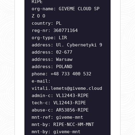
RIPE
org-name: GIVEME CLOUD SP
Z O O
country: PL
reg-nr: 360771164
org-type: LIR
address: Ul. Cybernetyki 9
address: 02-677
address: Warsaw
address: POLAND
phone: +48 733 400 532
e-mail:
vitali.lemets@giveme.cloud
admin-c: VL12443-RIPE
tech-c: VL12443-RIPE
abuse-c: AR53856-RIPE
mnt-ref: giveme-mnt
mnt-by: RIPE-NCC-HM-MNT
mnt-by: giveme-mnt