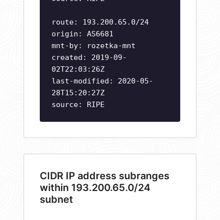
route: 193.200.65.0/24
origin: AS6681
mnt-by: rozetka-mnt
created: 2019-09-
02T22:03:26Z
last-modified: 2020-05-
28T15:20:27Z
source: RIPE
CIDR IP address subranges
within 193.200.65.0/24
subnet