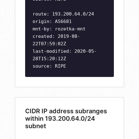
route: 193.200.64.0/24
origin: AS6681
mnt-by: rozetka-mnt
created: 2019-08-
22T07:59:02Z
last-modified: 2020-05-
28T15:20:12Z
source: RIPE
CIDR IP address subranges
within 193.200.64.0/24
subnet