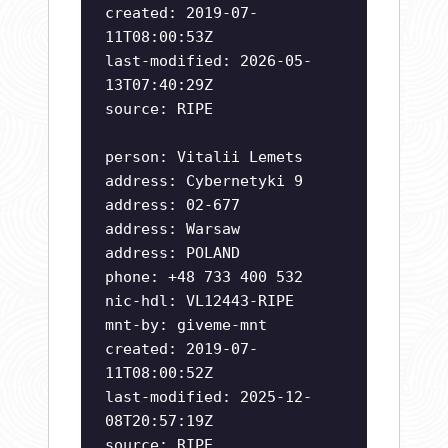
created: 2019-07-
11T08:00:53Z
last-modified: 2026-05-
13T07:40:29Z
source: RIPE
person: Vitalii Lemets
address: Cybernetyki 9
address: 02-677
address: Warsaw
address: POLAND
phone: +48 733 400 532
nic-hdl: VL12443-RIPE
mnt-by: giveme-mnt
created: 2019-07-
11T08:00:52Z
last-modified: 2025-12-
08T20:57:19Z
source: RIPE