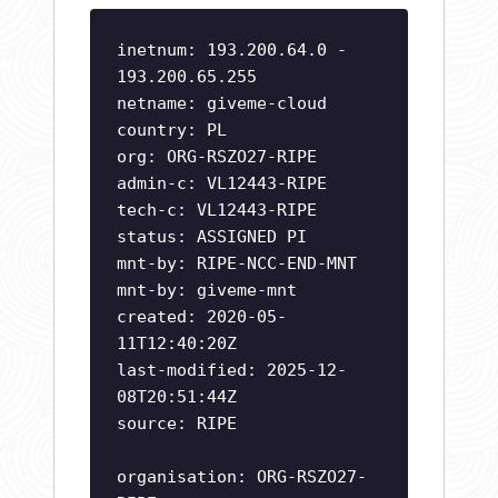
inetnum: 193.200.64.0 -
193.200.65.255
netname: giveme-cloud
country: PL
org: ORG-RSZO27-RIPE
admin-c: VL12443-RIPE
tech-c: VL12443-RIPE
status: ASSIGNED PI
mnt-by: RIPE-NCC-END-MNT
mnt-by: giveme-mnt
created: 2020-05-
11T12:40:20Z
last-modified: 2025-12-
08T20:51:44Z
source: RIPE
organisation: ORG-RSZO27-