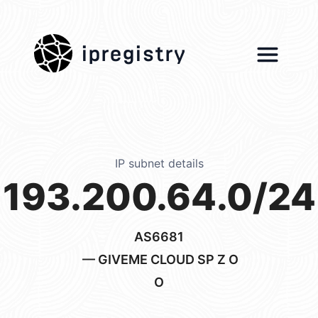
ipregistry
IP subnet details
193.200.64.0/24
AS6681
— GIVEME CLOUD SP Z O
O