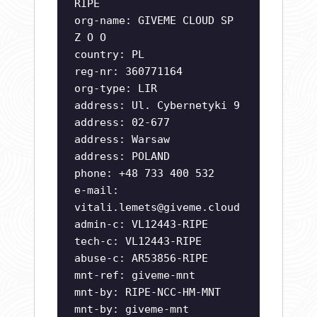
RIPE
org-name: GIVEME CLOUD SP
Z O O
country: PL
reg-nr: 360771164
org-type: LIR
address: Ul. Cybernetyki 9
address: 02-677
address: Warsaw
address: POLAND
phone: +48 733 400 532
e-mail:
vitali.lemets@giveme.cloud
admin-c: VL12443-RIPE
tech-c: VL12443-RIPE
abuse-c: AR53856-RIPE
mnt-ref: giveme-mnt
mnt-by: RIPE-NCC-HM-MNT
mnt-by: giveme-mnt