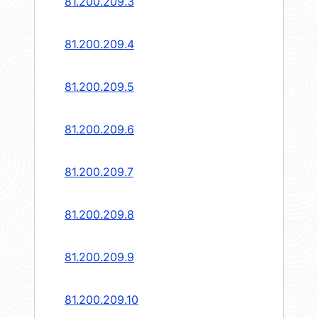
81.200.209.3
81.200.209.4
81.200.209.5
81.200.209.6
81.200.209.7
81.200.209.8
81.200.209.9
81.200.209.10