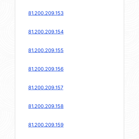
81.200.209.153
81.200.209.154
81.200.209.155
81.200.209.156
81.200.209.157
81.200.209.158
81.200.209.159