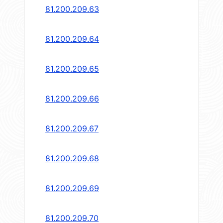
81.200.209.63
81.200.209.64
81.200.209.65
81.200.209.66
81.200.209.67
81.200.209.68
81.200.209.69
81.200.209.70