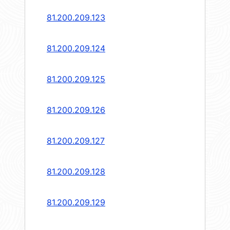
81.200.209.123
81.200.209.124
81.200.209.125
81.200.209.126
81.200.209.127
81.200.209.128
81.200.209.129