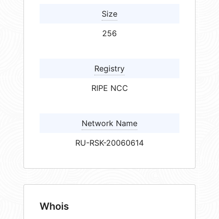
Size
256
Registry
RIPE NCC
Network Name
RU-RSK-20060614
Whois