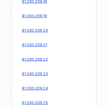
81.200.209.18
81.200.209.19
81.200.209.20
81.200.209.21
81.200.209.22
81.200.209.23
81.200.209.24
81.200.209.25