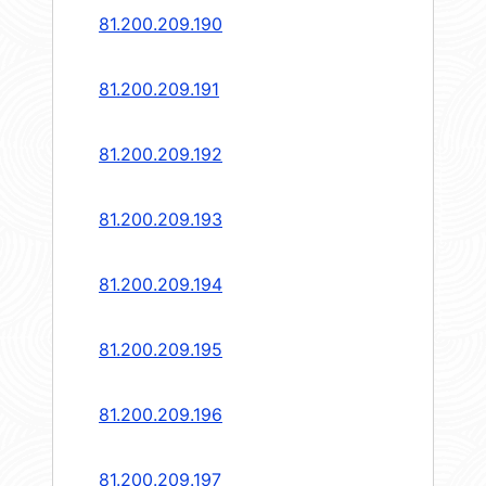
81.200.209.190
81.200.209.191
81.200.209.192
81.200.209.193
81.200.209.194
81.200.209.195
81.200.209.196
81.200.209.197