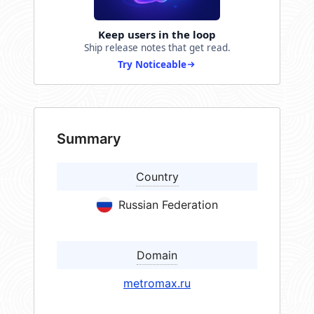
Keep users in the loop
Ship release notes that get read.
Try Noticeable
Summary
Country
Russian Federation
Domain
metromax.ru