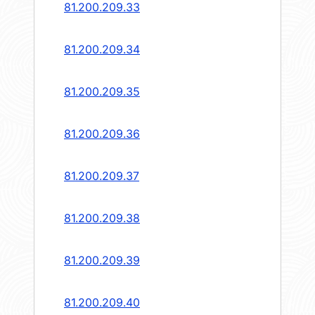
81.200.209.33
81.200.209.34
81.200.209.35
81.200.209.36
81.200.209.37
81.200.209.38
81.200.209.39
81.200.209.40