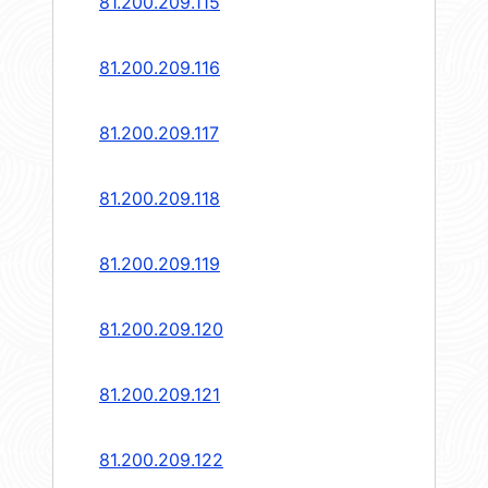
81.200.209.115
81.200.209.116
81.200.209.117
81.200.209.118
81.200.209.119
81.200.209.120
81.200.209.121
81.200.209.122