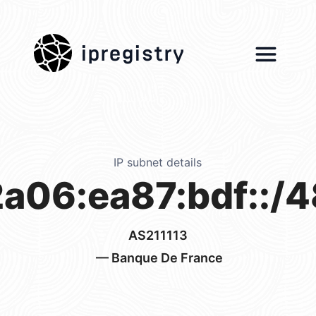
ipregistry
IP subnet details
2a06:ea87:bdf::/4
AS211113
— Banque De France