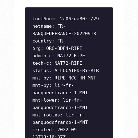
inet6num: 2a06:ea80::/29
netname: FR-
BANQUEDEFRANCE-20220913
country: FR
org: ORG-BDF4-RIPE
admin-c: NAT72-RIPE
tech-c: NAT72-RIPE
status: ALLOCATED-BY-RIR
mnt-by: RIPE-NCC-HM-MNT
mnt-by: lir-fr-
banquedefrance-1-MNT
mnt-lower: lir-fr-
banquedefrance-1-MNT
mnt-routes: lir-fr-
banquedefrance-1-MNT
created: 2022-09-
13T13:16:37Z