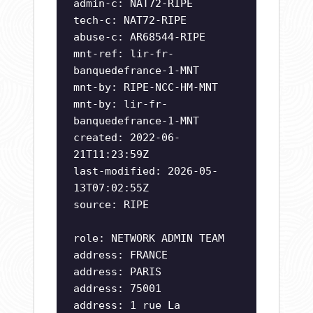
admin-c: NAT72-RIPE
tech-c: NAT72-RIPE
abuse-c: AR68544-RIPE
mnt-ref: lir-fr-
banquedefrance-1-MNT
mnt-by: RIPE-NCC-HM-MNT
mnt-by: lir-fr-
banquedefrance-1-MNT
created: 2022-06-
21T11:23:59Z
last-modified: 2026-05-
13T07:02:55Z
source: RIPE
role: NETWORK ADMIN TEAM
address: FRANCE
address: PARIS
address: 75001
address: 1 rue La