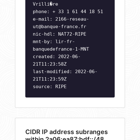
Vrilli�re
phone: + 33 1 61 44 18 51
e-mail:
2166-reseau-
ut@banque-france.fr
nic-hdl: NAT72-RIPE
mnt-by: lir-fr-
banquedefrance-1-MNT
created: 2022-06-
21T11:23:58Z
last-modified: 2022-06-
21T11:23:59Z
source: RIPE
CIDR IP address subranges
within 2a06:ea87:bdf::/48