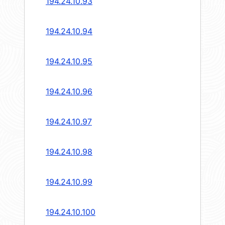
194.24.10.93
194.24.10.94
194.24.10.95
194.24.10.96
194.24.10.97
194.24.10.98
194.24.10.99
194.24.10.100