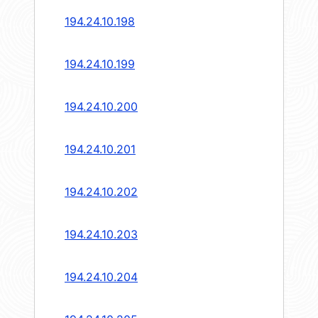
194.24.10.198
194.24.10.199
194.24.10.200
194.24.10.201
194.24.10.202
194.24.10.203
194.24.10.204