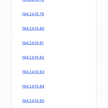
194.24.10.79
194.24.10.80
194.24.10.81
194.24.10.82
194.24.10.83
194.24.10.84
194.24.10.85