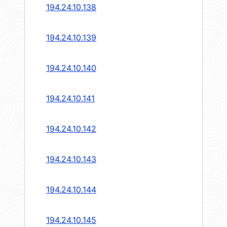
194.24.10.138
194.24.10.139
194.24.10.140
194.24.10.141
194.24.10.142
194.24.10.143
194.24.10.144
194.24.10.145