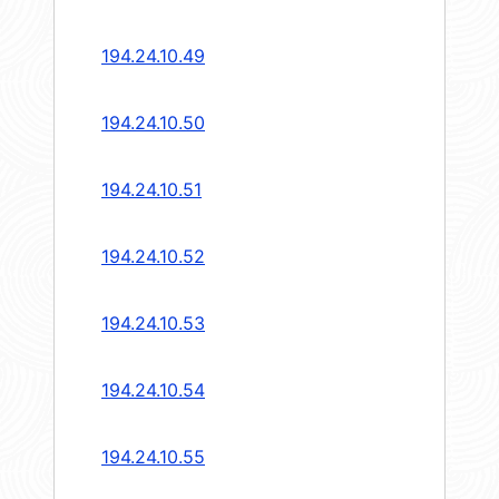
194.24.10.49
194.24.10.50
194.24.10.51
194.24.10.52
194.24.10.53
194.24.10.54
194.24.10.55