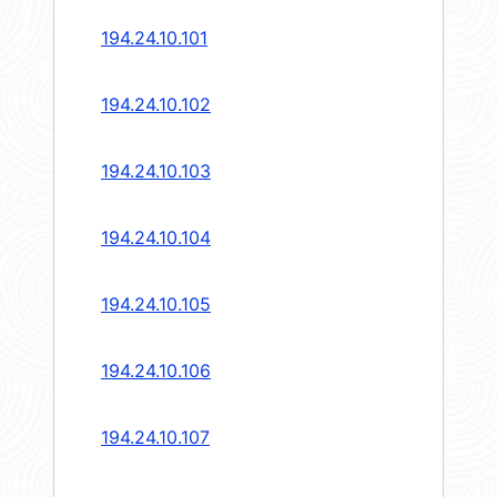
194.24.10.101
194.24.10.102
194.24.10.103
194.24.10.104
194.24.10.105
194.24.10.106
194.24.10.107