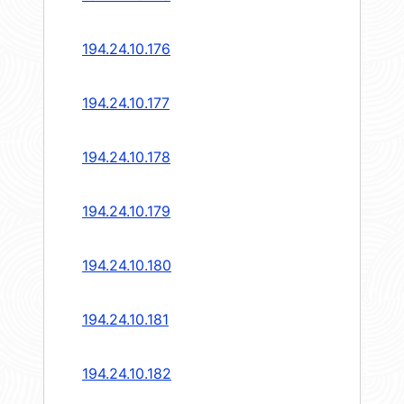
194.24.10.176
194.24.10.177
194.24.10.178
194.24.10.179
194.24.10.180
194.24.10.181
194.24.10.182