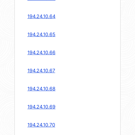
194.24.10.64
194.24.10.65
194.24.10.66
194.24.10.67
194.24.10.68
194.24.10.69
194.24.10.70