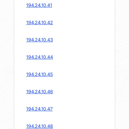
194.24.10.41
194.24.10.42
194.24.10.43
194.24.10.44
194.24.10.45
194.24.10.46
194.24.10.47
194.24.10.48