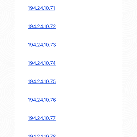
194.24.10.71
194.24.10.72
194.24.10.73
194.24.10.74
194.24.10.75
194.24.10.76
194.24.10.77
194.24.10.78